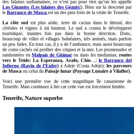
des falaises surhumaines, ce n’est pas pour rien qu’on les appelle
Los Gigantes (Les falaises des Géants!
). Bien sur la descente par
le
Barranco de Masca
est un des pins forts de la visite de Tenerife.
La côte sud
est plus aride, terre de cactus dans le littoral, des
céréales et vignes à mi hauteur. Le sud a connu le développent
touristique, maintes fois pas dans la bonne direction. Donc,
beaucoup de villes et villages balnéaires, très animés, mais parfois
un peu fades. En tous cas, il y a de l’ambiance, mais aussi beaucoup
de coins cachés où profiter des criques et la mer. Les promenades et
randonnées en
Malpaís de Güímar
ou dans les medianias;
routes
vers le Teide: La Esperanza, Arafo, Chio
…;
le Barranco del
Infierno (Ravin de l’Enfer)
à Adeje (Costa Adeje);
les parcours
de Masca
ou celui du
Paisaje lunar (Paysage Lunaire à Vilaflor)
.
Voici une première vue de cette magnifique île canarienne de
Tenerife. Mais continuez à lire car cette vue est forcement limitée.
Tenerife, Nature superbe