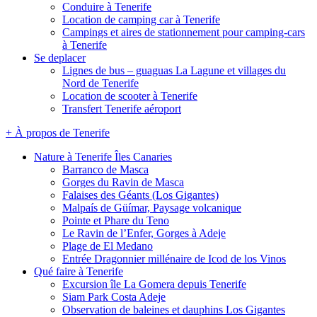
Conduire à Tenerife
Location de camping car à Tenerife
Campings et aires de stationnement pour camping-cars
à Tenerife
Se deplacer
Lignes de bus – guaguas La Lagune et villages du
Nord de Tenerife
Location de scooter à Tenerife
Transfert Tenerife aéroport
+ À propos de Tenerife
Nature à Tenerife Îles Canaries
Barranco de Masca
Gorges du Ravin de Masca
Falaises des Géants (Los Gigantes)
Malpaís de Güímar, Paysage volcanique
Pointe et Phare du Teno
Le Ravin de l’Enfer, Gorges à Adeje
Plage de El Medano
Entrée Dragonnier millénaire de Icod de los Vinos
Qué faire à Tenerife
Excursion île La Gomera depuis Tenerife
Siam Park Costa Adeje
Observation de baleines et dauphins Los Gigantes