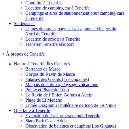
Conduire à Tenerife
Location de camping car à Tenerife
Campings et aires de stationnement pour camping-cars
à Tenerife
Se deplacer
Lignes de bus – guaguas La Lagune et villages du
Nord de Tenerife
Location de scooter à Tenerife
Transfert Tenerife aéroport
+ À propos de Tenerife
Nature à Tenerife Îles Canaries
Barranco de Masca
Gorges du Ravin de Masca
Falaises des Géants (Los Gigantes)
Malpaís de Güímar, Paysage volcanique
Pointe et Phare du Teno
Le Ravin de l’Enfer, Gorges à Adeje
Plage de El Medano
Entrée Dragonnier millénaire de Icod de los Vinos
Qué faire à Tenerife
Excursion île La Gomera depuis Tenerife
Siam Park Costa Adeje
Observation de baleines et dauphins Los Gigantes