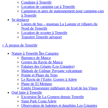
Conduire à Tenerife
Location de camping car à Tenerife
Campings et aires de stationnement pour camping-cars
à Tenerife
Se deplacer
Lignes de bus – guaguas La Lagune et villages du
Nord de Tenerife
Location de scooter à Tenerife
Transfert Tenerife aéroport
+ À propos de Tenerife
Nature à Tenerife Îles Canaries
Barranco de Masca
Gorges du Ravin de Masca
Falaises des Géants (Los Gigantes)
Malpaís de Güímar, Paysage volcanique
Pointe et Phare du Teno
Le Ravin de l’Enfer, Gorges à Adeje
Plage de El Medano
Entrée Dragonnier millénaire de Icod de los Vinos
Qué faire à Tenerife
Excursion île La Gomera depuis Tenerife
Siam Park Costa Adeje
Observation de baleines et dauphins Los Gigantes