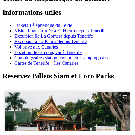
Informations utiles
Tickets Télépherique du Teide
Visite d’une journée à El Hierro depuis Tenerife
Excursion île La Gomera depuis Tenerife
Excursion à La Palma depuis Tenerife
Vol privé aux Canaries
Location de camping car à Tenerife
Campings/aires stationnement pour camping-cars
Cartes de Tenerife – Îles Canaries
Réservez Billets Siam et Loro Parks