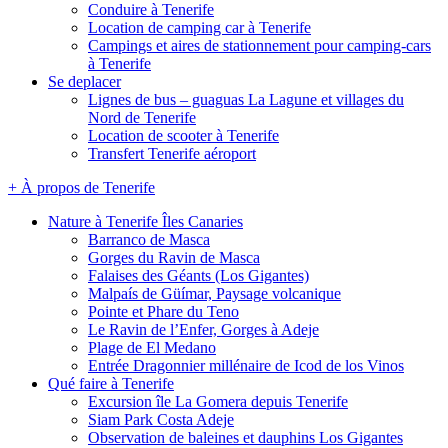
Conduire à Tenerife
Location de camping car à Tenerife
Campings et aires de stationnement pour camping-cars
à Tenerife
Se deplacer
Lignes de bus – guaguas La Lagune et villages du
Nord de Tenerife
Location de scooter à Tenerife
Transfert Tenerife aéroport
+ À propos de Tenerife
Nature à Tenerife Îles Canaries
Barranco de Masca
Gorges du Ravin de Masca
Falaises des Géants (Los Gigantes)
Malpaís de Güímar, Paysage volcanique
Pointe et Phare du Teno
Le Ravin de l’Enfer, Gorges à Adeje
Plage de El Medano
Entrée Dragonnier millénaire de Icod de los Vinos
Qué faire à Tenerife
Excursion île La Gomera depuis Tenerife
Siam Park Costa Adeje
Observation de baleines et dauphins Los Gigantes