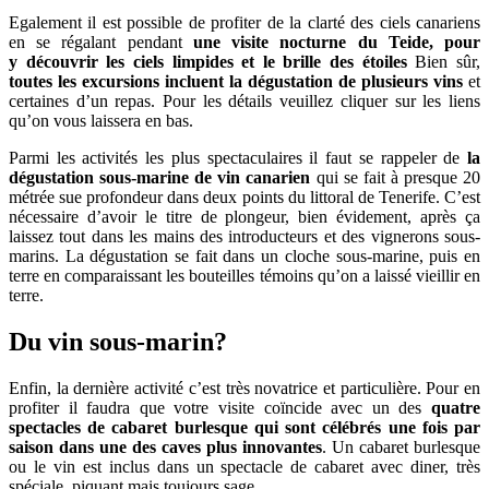
Egalement il est possible de profiter de la clarté des ciels canariens
en se régalant pendant
une visite nocturne du Teide, pour
y
découvrir
les ciels limpides et le brille des étoiles
Bien sûr,
toutes les excursions incluent la dégustation de plusieurs vins
et
certaines d’un repas. Pour les détails veuillez cliquer sur les liens
qu’on vous laissera en bas.
Parmi les activités les plus spectaculaires il faut se rappeler de
la
dégustation sous-marine de vin canarien
qui se fait à presque 20
métrée sue profondeur dans deux points du littoral de Tenerife. C’est
nécessaire d’avoir le titre de plongeur, bien évidement, après ça
laissez tout dans les mains des introducteurs et des vignerons sous-
marins. La dégustation se fait dans un cloche sous-marine, puis en
terre en comparaissant les bouteilles témoins qu’on a laissé vieillir en
terre.
Du vin sous-marin?
Enfin, la dernière activité c’est très novatrice et particulière. Pour en
profiter il faudra que votre visite coïncide avec un des
quatre
spectacles de cabaret burlesque qui sont célébrés une fois par
saison
dans une des caves plus innovantes
. Un cabaret burlesque
ou le vin est inclus dans un spectacle de cabaret avec diner, très
spéciale, piquant mais toujours sage.