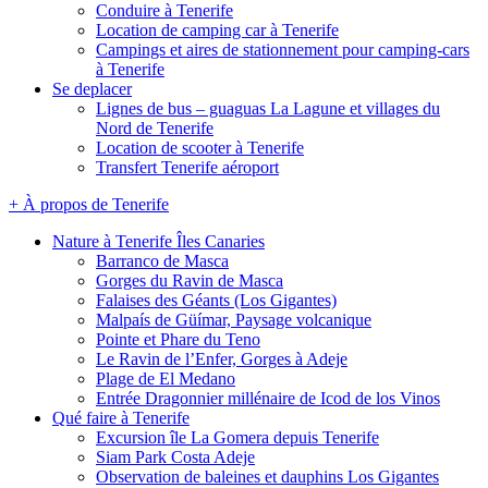
Conduire à Tenerife
Location de camping car à Tenerife
Campings et aires de stationnement pour camping-cars
à Tenerife
Se deplacer
Lignes de bus – guaguas La Lagune et villages du
Nord de Tenerife
Location de scooter à Tenerife
Transfert Tenerife aéroport
+ À propos de Tenerife
Nature à Tenerife Îles Canaries
Barranco de Masca
Gorges du Ravin de Masca
Falaises des Géants (Los Gigantes)
Malpaís de Güímar, Paysage volcanique
Pointe et Phare du Teno
Le Ravin de l’Enfer, Gorges à Adeje
Plage de El Medano
Entrée Dragonnier millénaire de Icod de los Vinos
Qué faire à Tenerife
Excursion île La Gomera depuis Tenerife
Siam Park Costa Adeje
Observation de baleines et dauphins Los Gigantes