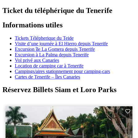
Ticket du téléphérique du Tenerife
Informations utiles
Tickets Télépherique du Teide
Visite d’une journée à El Hierro depuis Tenerife
Excursion île La Gomera depuis Tenerife
Excursion à La Palma depuis Tenerife
Vol privé aux Canaries
Location de camping car à Tenerife
Campings/aires stationnement pour camping-cars
Cartes de Tenerife – Îles Canaries
Réservez Billets Siam et Loro Parks