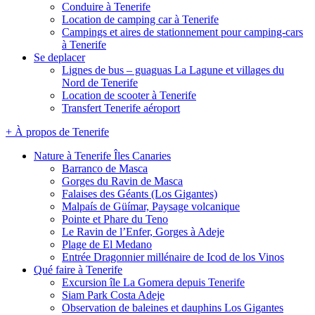
Conduire à Tenerife
Location de camping car à Tenerife
Campings et aires de stationnement pour camping-cars
à Tenerife
Se deplacer
Lignes de bus – guaguas La Lagune et villages du
Nord de Tenerife
Location de scooter à Tenerife
Transfert Tenerife aéroport
+ À propos de Tenerife
Nature à Tenerife Îles Canaries
Barranco de Masca
Gorges du Ravin de Masca
Falaises des Géants (Los Gigantes)
Malpaís de Güímar, Paysage volcanique
Pointe et Phare du Teno
Le Ravin de l’Enfer, Gorges à Adeje
Plage de El Medano
Entrée Dragonnier millénaire de Icod de los Vinos
Qué faire à Tenerife
Excursion île La Gomera depuis Tenerife
Siam Park Costa Adeje
Observation de baleines et dauphins Los Gigantes