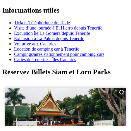
Informations utiles
Tickets Télépherique du Teide
Visite d’une journée à El Hierro depuis Tenerife
Excursion île La Gomera depuis Tenerife
Excursion à La Palma depuis Tenerife
Vol privé aux Canaries
Location de camping car à Tenerife
Campings/aires stationnement pour camping-cars
Cartes de Tenerife – Îles Canaries
Réservez Billets Siam et Loro Parks