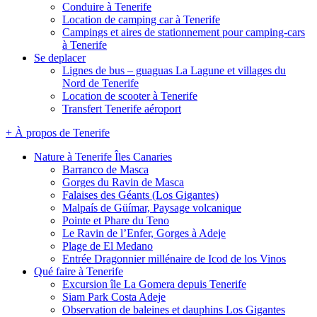
Conduire à Tenerife
Location de camping car à Tenerife
Campings et aires de stationnement pour camping-cars
à Tenerife
Se deplacer
Lignes de bus – guaguas La Lagune et villages du
Nord de Tenerife
Location de scooter à Tenerife
Transfert Tenerife aéroport
+ À propos de Tenerife
Nature à Tenerife Îles Canaries
Barranco de Masca
Gorges du Ravin de Masca
Falaises des Géants (Los Gigantes)
Malpaís de Güímar, Paysage volcanique
Pointe et Phare du Teno
Le Ravin de l’Enfer, Gorges à Adeje
Plage de El Medano
Entrée Dragonnier millénaire de Icod de los Vinos
Qué faire à Tenerife
Excursion île La Gomera depuis Tenerife
Siam Park Costa Adeje
Observation de baleines et dauphins Los Gigantes