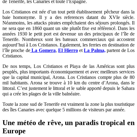
de Tenerife, les Canaries et toute l’Espagne.
Los Cristianos est née d’un tout petit établissement pêcheur dans la
baie homonyme. Il y a des references datant du XVIe siècle.
Néanmoins, les attacks pirates empêchaient des séjours prolongés. Il
ne sera que en 1860 quant un site plutôt fixe est référencé. Dans les
années 1930 le petit port est devenue un des principaux de l’île de
Tenerife. Nombreux sont les bateaux commerciaux qui accostent
aujourd’hui à Los Cristianos. Egalement, les ferries en destination de
l’île proche de
La Gomera
,
El Hierro
et
La Palma,
partent de Los
Cristianos.
De nos temps, Los Cristianos et Playa de las Américas sont plus
peuplés, plus importants économiquement et avec meilleurs services
que la capital municipal, Arona. Los Cristianos compte plus de 80
mil habitants. Arona se trouve à 10 km du centre d’Arona, dans le
littoral. C’est justement le littoral et le sable apporté depuis le Sahara
qui a crée les plages de la ville balnéaire.
Toute la zone sud de Tenerife est vraiment la zone la plus touristique
des îles Canaries avec quelque 5 millions de visiteurs par année.
Une météo de rêve, un paradis tropical en
Europe