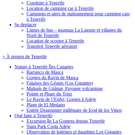
Conduire à Tenerife
Location de camping car à Tenerife
Campings et aires de stationnement pour camping-cars
à Tenerife
Se deplacer
Lignes de bus – guaguas La Lagune et villages du
Nord de Tenerife
Location de scooter à Tenerife
Transfert Tenerife aéroport
+ À propos de Tenerife
Nature à Tenerife Îles Canaries
Barranco de Masca
Gorges du Ravin de Masca
Falaises des Géants (Los Gigantes)
Malpaís de Güímar, Paysage volcanique
Pointe et Phare du Teno
Le Ravin de l’Enfer, Gorges à Adeje
Plage de El Medano
Entrée Dragonnier millénaire de Icod de los Vinos
Qué faire à Tenerife
Excursion île La Gomera depuis Tenerife
Siam Park Costa Adeje
Observation de baleines et dauphins Los Gigantes