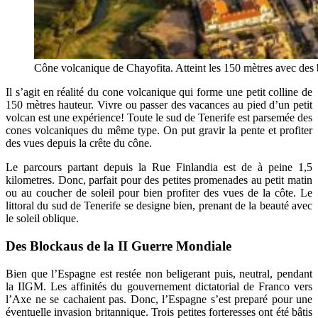
Cône volcanique de Chayofita. Atteint les 150 mètres avec des 
Il s’agit en réalité du cone volcanique qui forme une petit colline de
150 mètres hauteur. Vivre ou passer des vacances au pied d’un petit
volcan est une expérience! Toute le sud de Tenerife est parsemée des
cones volcaniques du même type. On put gravir la pente et profiter
des vues depuis la crête du cône.
Le parcours partant depuis la Rue Finlandia est de à peine 1,5
kilometres. Donc, parfait pour des petites promenades au petit matin
ou au coucher de soleil pour bien profiter des vues de la côte. Le
littoral du sud de Tenerife se designe bien, prenant de la beauté avec
le soleil oblique.
Des Blockaus de la II Guerre Mondiale
Bien que l’Espagne est restée non beligerant puis, neutral, pendant
la IIGM. Les affinités du gouvernement dictatorial de Franco vers
l’Axe ne se cachaient pas. Donc, l’Espagne s’est preparé pour une
éventuelle invasion britannique. Trois petites forteresses ont été bâtis