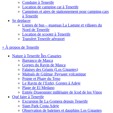
Conduire à Tenerife
Location de camping car à Tenerife
Campings et aires de stationnement pour camping-cars
à Tenerife
Se deplacer
Lignes de bus – guaguas La Lagune et villages du
Nord de Tenerife
Location de scooter à Tenerife
Transfert Tenerife aéroport
+ À propos de Tenerife
Nature à Tenerife Îles Canaries
Barranco de Masca
Gorges du Ravin de Masca
Falaises des Géants (Los Gigantes)
Malpaís de Güímar, Paysage volcanique
Pointe et Phare du Teno
Le Ravin de l’Enfer, Gorges à Adeje
Plage de El Medano
Entrée Dragonnier millénaire de Icod de los Vinos
Qué faire à Tenerife
Excursion île La Gomera depuis Tenerife
Siam Park Costa Adeje
Observation de baleines et dauphins Los Gigantes