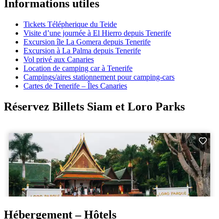
Informations utiles
Tickets Télépherique du Teide
Visite d’une journée à El Hierro depuis Tenerife
Excursion île La Gomera depuis Tenerife
Excursion à La Palma depuis Tenerife
Vol privé aux Canaries
Location de camping car à Tenerife
Campings/aires stationnement pour camping-cars
Cartes de Tenerife – Îles Canaries
Réservez Billets Siam et Loro Parks
Hébergement – Hôtels