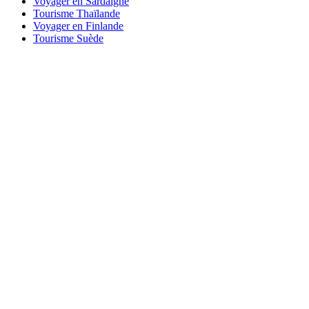
Voyager en Sardaigne
Tourisme Thaïlande
Voyager en Finlande
Tourisme Suède