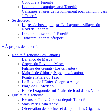
Conduire à Tenerife
Location de camping car à Tenerife
Campings et aires de stationnement pour camping-cars
à Tenerife
Se deplacer
Lignes de bus – guaguas La Lagune et villages du
Nord de Tenerife
Location de scooter à Tenerife
Transfert Tenerife aéroport
+ À propos de Tenerife
Nature à Tenerife Îles Canaries
Barranco de Masca
Gorges du Ravin de Masca
Falaises des Géants (Los Gigantes)
Malpaís de Güímar, Paysage volcanique
Pointe et Phare du Teno
Le Ravin de l’Enfer, Gorges à Adeje
Plage de El Medano
Entrée Dragonnier millénaire de Icod de los Vinos
Qué faire à Tenerife
Excursion île La Gomera depuis Tenerife
Siam Park Costa Adeje
Observation de baleines et dauphins Los Gigantes