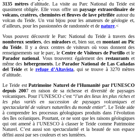
3135 mètres
d’altitude. La visite au Parc National du Teide est
quasiment obligée. Elle vous offre un
paysage extraordinaire de
volcans, cratères, cheminées et fleuves de lave pétrifiée
autour du
volcan du Teide. Un vrai bijou pour les amateurs de géologie et,
d’ailleurs, pour les passionnées de randonnée et de
nature
.<
Vous pouvez découvrir le Parc National du Teide à travers des
nombreux sentiers
, des
miradors
et, bien sur, en
montant au Pic
du Teide
. Il y a deux centres de visiteurs où vous donnent des
renseignements sur le parc, le
Centre de Visiteurs de Portillo
et le
Parador national
. Vous trouverez également des
restaurants
et
même des
hébergements
. Le
Parador National de Las Cañadas
del Teide
et le
refuge d’Altavista
, qui se trouve à 3270 mètres
d’altitude.
Le Teide est
Patrimoine Naturel de l’Humanité par l’UNESCO
depuis 200
7 en raison de sa richesse et diversité de paysages
volcaniques. Pour l’UNESCO c’est “
l’un des lieux les plus riches et
les plus variés en succession de paysages volcaniques et
spectacularité de valeurs naturelles du monde entier
”. Le Teide aide
à comprendre les processus géologiques produits dans l’évolution
des îles océaniques. Pourtant, ce ne sont que les raisons géologiques
qui ont amené à l’UNESCO à classer le Teide comme Patrimoine
Naturel. C’est aussi son spectacularité et la beauté de son espace
défini aussi par ses couleurs et ses lumières.