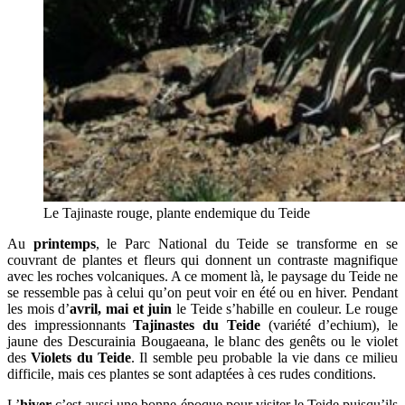
Le Tajinaste rouge, plante endemique du Teide
Au
printemps
, le Parc National du Teide se transforme en se
couvrant de plantes et fleurs qui donnent un contraste magnifique
avec les roches volcaniques. A ce moment là, le paysage du Teide ne
se ressemble pas à celui qu’on peut voir en été ou en hiver. Pendant
les mois d’
avril, mai et juin
le Teide s’habille en couleur. Le rouge
des impressionnants
Tajinastes du Teide
(variété d’echium), le
jaune des Descurainia Bougaeana, le blanc des genêts ou le violet
des
Violets du Teide
. Il semble peu probable la vie dans ce milieu
difficile, mais ces plantes se sont adaptées à ces rudes conditions.
L’
hiver
c’est aussi une bonne époque pour visiter le Teide puisqu’ils