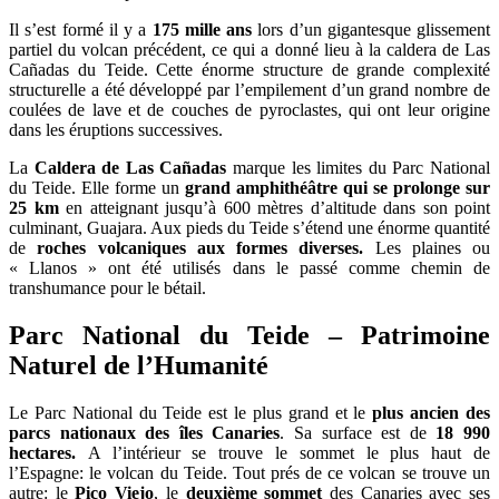
Il s’est formé il y a
175 mille ans
lors d’un gigantesque glissement
partiel du volcan précédent, ce qui a donné lieu à la caldera de Las
Cañadas du Teide. Cette énorme structure de grande complexité
structurelle a été développé par l’empilement d’un grand nombre de
coulées de lave et de couches de pyroclastes, qui ont leur origine
dans les éruptions successives.
La
Caldera de Las Cañadas
marque les limites du Parc National
du Teide. Elle forme un
grand amphithéâtre qui se prolonge sur
25 km
en atteignant jusqu’à 600 mètres d’altitude dans son point
culminant, Guajara. Aux pieds du Teide s’étend une énorme quantité
de
roches volcaniques aux formes diverses.
Les plaines ou
« Llanos » ont été utilisés dans le passé comme chemin de
transhumance pour le bétail.
Parc National du Teide – Patrimoine
Naturel de l’Humanité
Le Parc National du Teide est le plus grand et le
plus ancien des
parcs nationaux des îles Canaries
. Sa surface est de
18 990
hectares.
A l’intérieur se trouve le sommet le plus haut de
l’Espagne: le volcan du Teide. Tout prés de ce volcan se trouve un
autre: le
Pico Viejo
, le
deuxième sommet
des Canaries avec ses